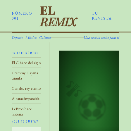
EL
NÚMERO
TU
REMIX
001
REVISTA
Deporte · Música · Cultura
Una revista hecha para ti
EN ESTE NÚMERO
El Clásico del siglo
Grammy: España
triunfa
🎤
Canelo, rey eterno
⚽
Alcaraz imparable
LeBron hace
historia
¿QUÉ TE GUSTA?