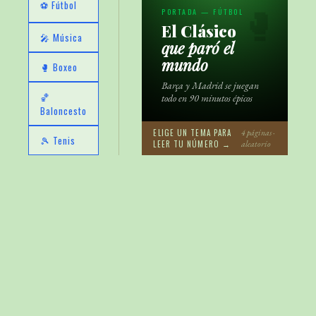
⚽ Fútbol
PORTADA — FÚTBOL
🥊
El Clásico
🎤 Música
que paró el
mundo
🥊 Boxeo
Barça y Madrid se juegan
🏀
todo en 90 minutos épicos
Baloncesto
ELIGE UN TEMA PARA
4 páginas ·
🎾 Tenis
LEER TU NÚMERO →
aleatorio